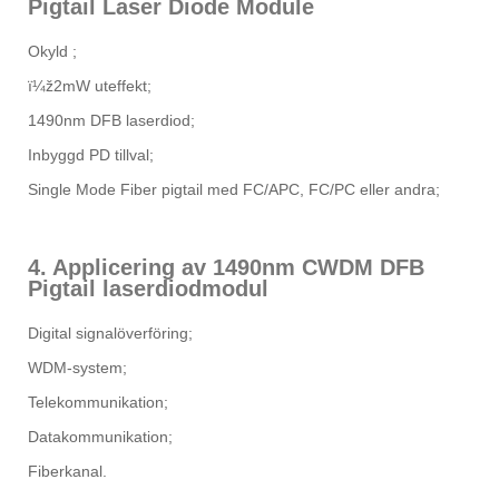
Pigtail Laser Diode Module
Okyld ;
ï¼ž2mW uteffekt;
1490nm DFB laserdiod;
Inbyggd PD tillval;
Single Mode Fiber pigtail med FC/APC, FC/PC eller andra;
4. Applicering av 1490nm CWDM DFB
Pigtail laserdiodmodul
Digital signalöverföring;
WDM-system;
Telekommunikation;
Datakommunikation;
Fiberkanal.