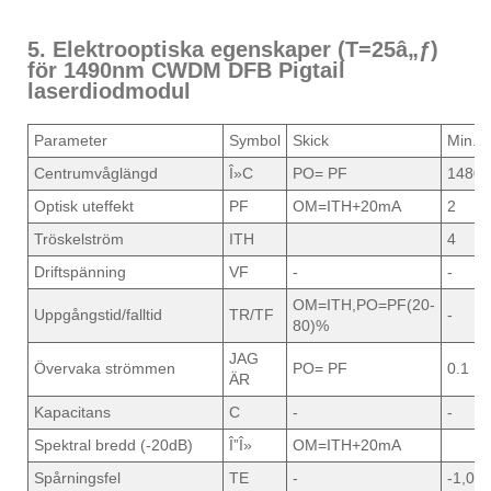
5. Elektrooptiska egenskaper (T=25â„ƒ)
för 1490nm CWDM DFB Pigtail
laserdiodmodul
Parameter
Symbol
Skick
Min.
Centrumvåglängd
Î»C
PO= PF
1480
Optisk uteffekt
PF
OM=ITH+20mA
2
Tröskelström
ITH
4
Driftspänning
VF
-
-
OM=ITH,PO=PF(20-
Uppgångstid/falltid
TR/TF
-
80)%
JAG
Övervaka strömmen
PO= PF
0.1
ÄR
Kapacitans
C
-
-
Spektral bredd (-20dB)
Î”Î»
OM=ITH+20mA
Spårningsfel
TE
-
-1,0