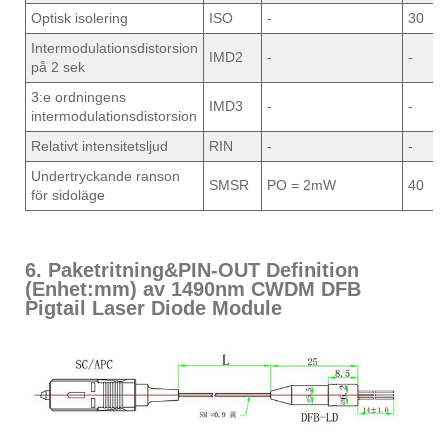
Optisk isolering
ISO
-
30
Intermodulationsdistorsion
IMD2
-
-
på 2 sek
3:e ordningens
IMD3
-
-
intermodulationsdistorsion
Relativt intensitetsljud
RIN
-
-
Undertryckande ranson
SMSR
PO = 2mW
40
för sidoläge
6. Paketritning&PIN-OUT Definition
(Enhet:mm) av 1490nm CWDM DFB
Pigtail Laser Diode Module