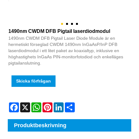
1490nm CWDM DFB Pigtail laserdiodmodul
1490nm CWDM DFB Pigtail Laser Diode Module är en
hermetiskt förseglad CWDM 1490nm InGaAsP/InP DFB
laserdiodmodul i ett litet paket av koaxialtyp, inklusive en
höghastighets InGaAs PIN-monitorfotodiod och enkelläges
pigtailanslutning.
Skicka förfrågan
Facebook
X
WhatsApp
Pinterest
LinkedIn
Share
Produktbeskrivning