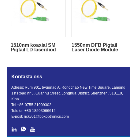
1510nm koaxial SM
1550nm DFB Pigtail
Pigtail LD laserdiod
Laser Diode Module
Kontakta oss
Adress: Rum 901, byggnad A, Rongchao New Time Square, Lanqing
1st Road nr 3, Guanhu Street, Longhua District, Shenzhen, 518110,
Kina
Tel:
+86-0755 21009302
Telefon:
+86-18503066612
E-post:
ricky01@boxoptronics.com