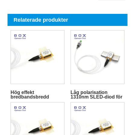
Relaterade produkter
Hög effekt
Låg polarisation
bredbandsbredd
1310nm SLED-diod för
850nm SLED-diod för
fiberoptiskt gyroskop
medicinsk OCT