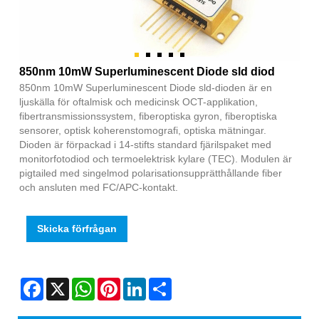
850nm 10mW Superluminescent Diode sld diod
850nm 10mW Superluminescent Diode sld-dioden är en
ljuskälla för oftalmisk och medicinsk OCT-applikation,
fibertransmissionssystem, fiberoptiska gyron, fiberoptiska
sensorer, optisk koherenstomografi, optiska mätningar.
Dioden är förpackad i 14-stifts standard fjärilspaket med
monitorfotodiod och termoelektrisk kylare (TEC). Modulen är
pigtailed med singelmod polarisationsupprätthållande fiber
och ansluten med FC/APC-kontakt.
Skicka förfrågan
Facebook
X
WhatsApp
Pinterest
LinkedIn
Share