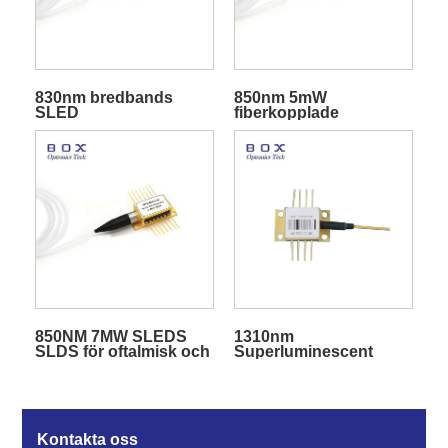
830nm bredbands
850nm 5mW
SLED
fiberkopplade
superluminescerande
superluminescerande
dioder
diod-SLD
850NM 7MW SLEDS
1310nm
SLDS för oftalmisk och
Superluminescent
medicinsk OCT
Diode SLDs
Kontakta oss