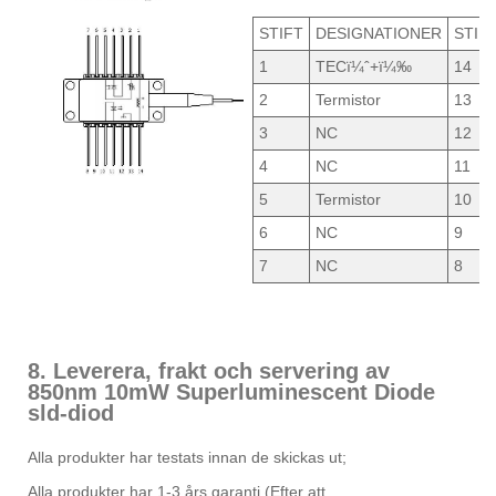
STIFT
DESIGNATIONER
STIF
1
TECï¼ˆ+ï¼‰
14
2
Termistor
13
3
NC
12
4
NC
11
5
Termistor
10
6
NC
9
7
NC
8
8. Leverera, frakt och servering av
850nm 10mW Superluminescent Diode
sld-diod
Alla produkter har testats innan de skickas ut;
Alla produkter har 1-3 års garanti.(Efter att