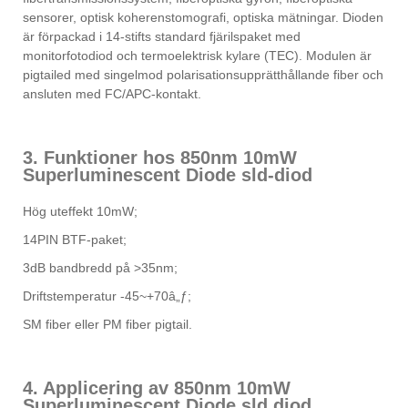
sensorer, optisk koherenstomografi, optiska mätningar. Dioden
är förpackad i 14-stifts standard fjärilspaket med
monitorfotodiod och termoelektrisk kylare (TEC). Modulen är
pigtailed med singelmod polarisationsupprätthållande fiber och
ansluten med FC/APC-kontakt.
3. Funktioner hos 850nm 10mW
Superluminescent Diode sld-diod
Hög uteffekt 10mW;
14PIN BTF-paket;
3dB bandbredd på >35nm;
Driftstemperatur -45~+70â„ƒ;
SM fiber eller PM fiber pigtail.
4. Applicering av 850nm 10mW
Superluminescent Diode sld diod