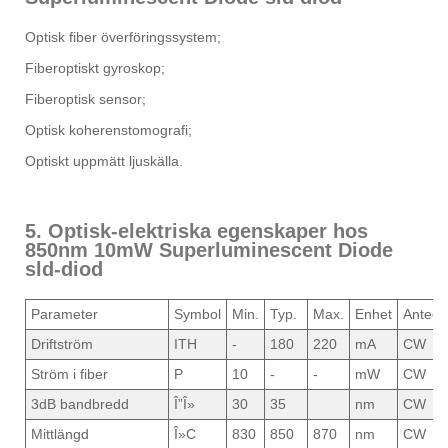
Optisk fiber överföringssystem;
Fiberoptiskt gyroskop;
Fiberoptisk sensor;
Optisk koherenstomografi;
Optiskt uppmätt ljuskälla.
5. Optisk-elektriska egenskaper hos
850nm 10mW Superluminescent Diode
sld-diod
Parameter
Symbol
Min.
Typ.
Max.
Enhet
Anteck
Driftström
ITH
-
180
220
mA
CW
Ström i fiber
P
10
-
-
mW
CW
3dB bandbredd
Î”Î»
30
35
nm
CW
Mittlängd
Î»C
830
850
870
nm
CW