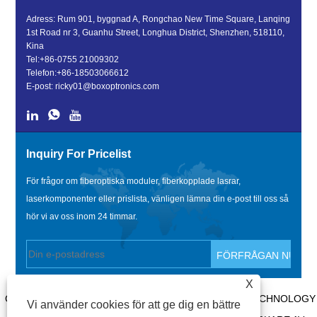
Adress: Rum 901, byggnad A, Rongchao New Time Square, Lanqing
1st Road nr 3, Guanhu Street, Longhua District, Shenzhen, 518110,
Kina
Tel:
+86-0755 21009302
Telefon:
+86-18503066612
E-post:
ricky01@boxoptronics.com
Inquiry For Pricelist
För frågor om fiberoptiska moduler, fiberkopplade lasrar,
laserkomponenter eller prislista, vänligen lämna din e-post till oss så
hör vi av oss inom 24 timmar.
X
COPYRIGHT @ 2020 SHENZHEN BOX OPTRONICS TECHNOLOGY
Vi använder cookies för att ge dig en bättre