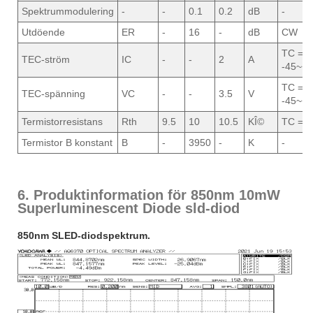
Spektrummodulering
-
-
0.1
0.2
dB
-
Utdöende
ER
-
16
-
dB
CW
TC =
TEC-ström
IC
-
-
2
A
-45~+7
TC =
TEC-spänning
VC
-
-
3.5
V
-45~+7
Termistorresistans
Rth
9.5
10
10.5
KÎ©
TC = 2
Termistor B konstant
B
-
3950
-
K
-
6. Produktinformation för 850nm 10mW
Superluminescent Diode sld-diod
850nm SLED-diodspektrum.