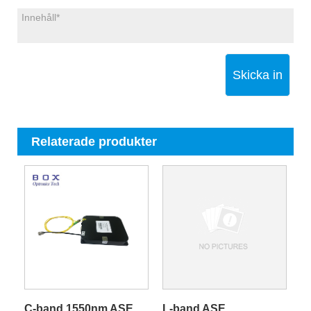
Skicka in
Relaterade produkter
C-band 1550nm ASE
L-band ASE