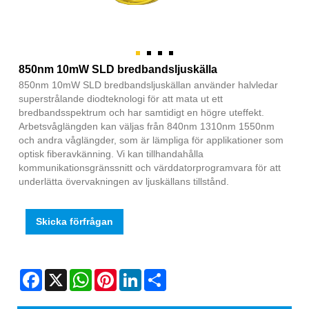
850nm 10mW SLD bredbandsljuskälla
850nm 10mW SLD bredbandsljuskällan använder halvledar
superstrålande diodteknologi för att mata ut ett
bredbandsspektrum och har samtidigt en högre uteffekt.
Arbetsvåglängden kan väljas från 840nm 1310nm 1550nm
och andra våglängder, som är lämpliga för applikationer som
optisk fiberavkänning. Vi kan tillhandahålla
kommunikationsgränssnitt och värddatorprogramvara för att
underlätta övervakningen av ljuskällans tillstånd.
Skicka förfrågan
Facebook
X
WhatsApp
Pinterest
LinkedIn
Share