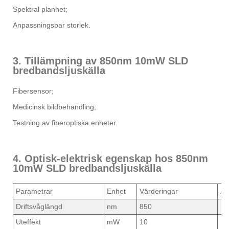
Spektral planhet;
Anpassningsbar storlek.
3. Tillämpning av 850nm 10mW SLD
bredbandsljuskälla
Fibersensor;
Medicinsk bildbehandling;
Testning av fiberoptiska enheter.
4. Optisk-elektrisk egenskap hos 850nm
10mW SLD bredbandsljuskälla
Parametrar
Enhet
Värderingar
An
Driftsvåglängd
nm
850
Uteffekt
mW
10