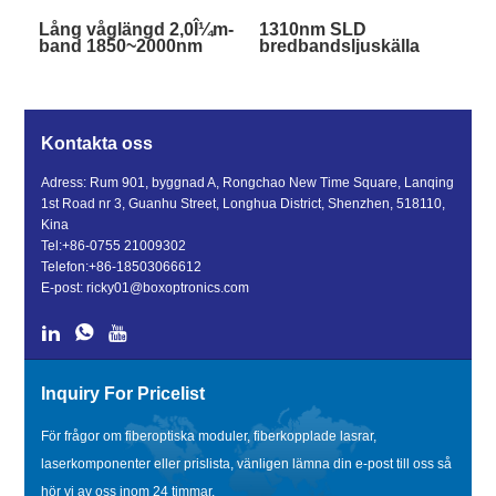
Lång våglängd 2,0Î¼m-
1310nm SLD
band 1850~2000nm
bredbandsljuskälla
ASE
bredbandsljuskälla
Kontakta oss
Adress: Rum 901, byggnad A, Rongchao New Time Square, Lanqing
1st Road nr 3, Guanhu Street, Longhua District, Shenzhen, 518110,
Kina
Tel:
+86-0755 21009302
Telefon:
+86-18503066612
E-post:
ricky01@boxoptronics.com
Inquiry For Pricelist
För frågor om fiberoptiska moduler, fiberkopplade lasrar,
laserkomponenter eller prislista, vänligen lämna din e-post till oss så
hör vi av oss inom 24 timmar.