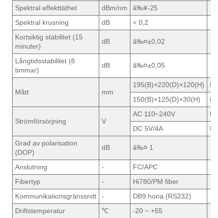
Spektral effekttäthet
dBm/nm
â‰¥-25
Spektral krusning
dB
< 0,2
Kortsiktig stabilitet (15
dB
â‰¤±0,02
minuter)
Långtidsstabilitet (8
dB
â‰¤±0,05
timmar)
195(B)×220(D)×120(H)
Bä
Mått
mm
150(B)×125(D)×30(H)
Mo
AC 110~240V
Bä
Strömförsörjning
V
DC 5V/4A
Mo
Grad av polarisation
dB
â‰¤ 1
(DOP)
Anslutning
-
FC/APC
Fibertyp
-
Hi780/PM fiber
Kommunikationsgränssnitt
-
DB9 hona (RS232)
Driftstemperatur
℃
-20 ~ +55