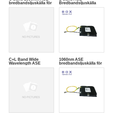
bredbandsljuskälla för
Bredbandsljuskälla
medicinsk
Modul för optisk
avbildningslösning
sensor
C+L Band Wide
1060nm ASE
Wavelength ASE
bredbandsljuskälla för
Bredbandsljuskällasmodul
tillverkning av FBG -
gitter