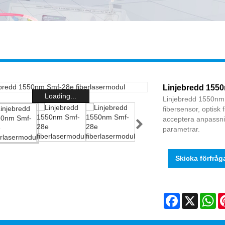
Linjebredd 1550
Loading...
Linjebredd 1550nm 
fibersensor, optisk
acceptera anpassni
parametrar.
Skicka förfråg
Facebook
X
Wh