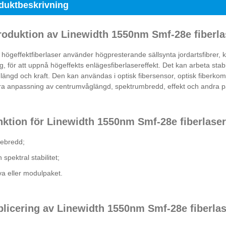
duktbeskrivning
troduktion av Linewidth 1550nm Smf-28e fiberl
ögeffektfiberlaser använder högpresterande sällsynta jordartsfibrer, k
g, för att uppnå högeffekts enlägesfiberlasereffekt. Det kan arbeta stab
längd och kraft. Den kan användas i optisk fibersensor, optisk fiberk
ra anpassning av centrumvåglängd, spektrumbredd, effekt och andra p
nktion för Linewidth 1550nm Smf-28e fiberlase
jebredd;
 spektral stabilitet;
a eller modulpaket.
plicering av Linewidth 1550nm Smf-28e fiberla