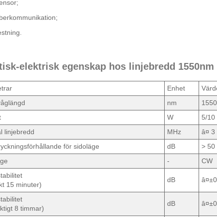
ensor;
iberkommunikation;
stning.
tisk-elektrisk egenskap hos linjebredd 1550nm
trar
Enhet
Värd
våglängd
nm
1550
t
W
5/10
l linjebredd
MHz
â¤ 3
yckningsförhållande för sidoläge
dB
> 50
äge
-
CW
tabilitet
dB
â¤±0
ikt 15 minuter)
tabilitet
dB
â¤±0
ktigt 8 timmar)