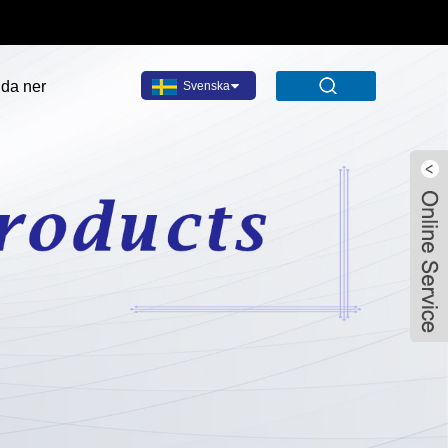
da ner
Svenska