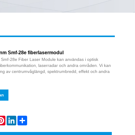
Live
nm Smf-28e fiberlasermodul
Smf-28e Fiber Laser Module kan användas i optisk
 fiberkommunikation, laserradar och andra områden. Vi kan
ng av centrumvåglängd, spektrumbredd, effekt och andra
an
atsApp
Pinterest
LinkedIn
Share