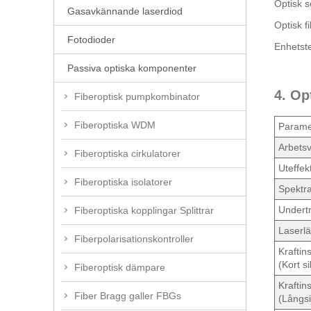
Optisk s
Gasavkännande laserdiod
Optisk f
Fotodioder
Enhetste
Passiva optiska komponenter
4. Op
Fiberoptisk pumpkombinator
Fiberoptiska WDM
Parame
Arbets
Fiberoptiska cirkulatorer
Uteffek
Fiberoptiska isolatorer
Spektra
Undertr
Fiberoptiska kopplingar Splittrar
Laserl
Fiberpolarisationskontroller
Kraftins
(Kort s
Fiberoptisk dämpare
Kraftins
Fiber Bragg galler FBGs
(Långsi