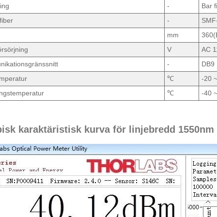
ing
-
Bar f
fiber
-
SMF
mm
360(
rsörjning
V
AC 1
ikationsgränssnitt
-
DB9 
emperatur
℃
-20 
ingstemperatur
℃
-40 
pisk karaktäristisk kurva för linjebredd 1550n