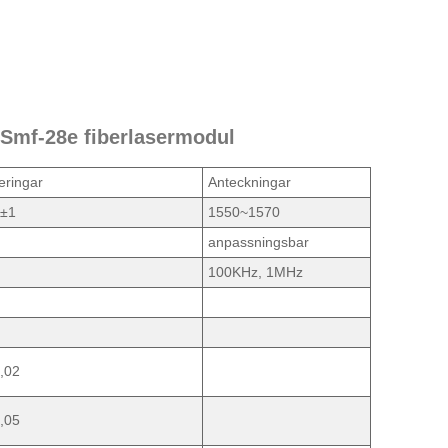
 Smf-28e fiberlasermodul
eringar
Anteckningar
±1
1550~1570
anpassningsbar
100KHz, 1MHz
,02
,05