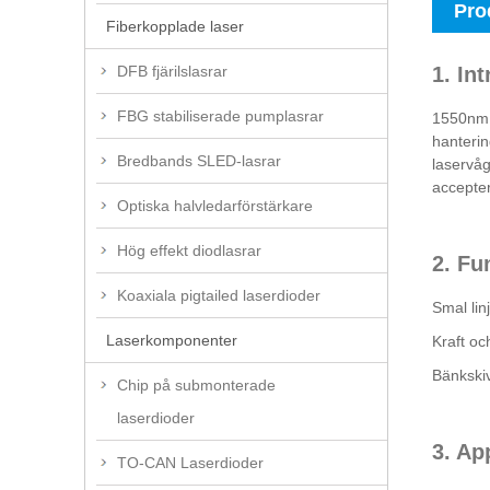
Pro
Fiberkopplade laser
1. In
DFB fjärilslasrar
FBG stabiliserade pumplasrar
1550nm h
hanterin
Bredbands SLED-lasrar
laservåg
accepte
Optiska halvledarförstärkare
Hög effekt diodlasrar
2. Fu
Koaxiala pigtailed laserdioder
Smal lin
Laserkomponenter
Kraft och
Bänkskiv
Chip på submonterade
laserdioder
3. Ap
TO-CAN Laserdioder