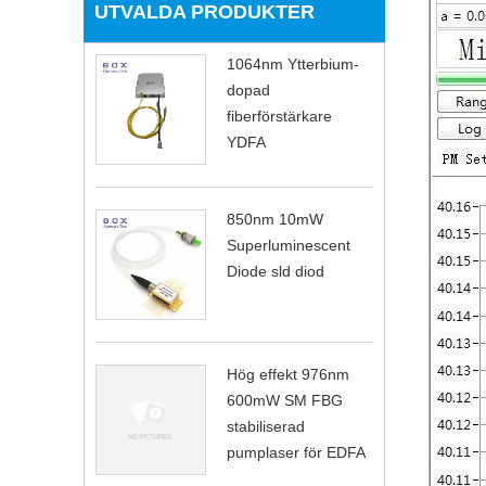
UTVALDA PRODUKTER
1064nm Ytterbium-
dopad
fiberförstärkare
YDFA
850nm 10mW
Superluminescent
Diode sld diod
Hög effekt 976nm
600mW SM FBG
stabiliserad
pumplaser för EDFA