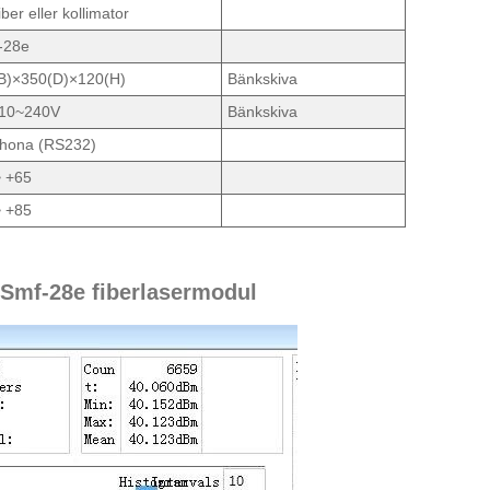
iber eller kollimator
-28e
B)×350(D)×120(H)
Bänkskiva
10~240V
Bänkskiva
hona (RS232)
~ +65
~ +85
m Smf-28e fiberlasermodul