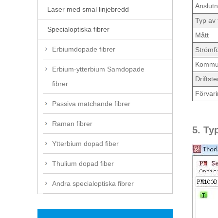
Anslutn
Laser med smal linjebredd
Typ av 
Specialoptiska fibrer
Mått
Erbiumdopade fibrer
Strömfö
Kommun
Erbium-ytterbium Samdopade
Driftst
fibrer
Förvar
Passiva matchande fibrer
Raman fibrer
5. Ty
Ytterbium dopad fiber
Thulium dopad fiber
Andra specialoptiska fibrer