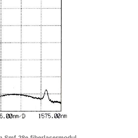
nm Smf-28e fiberlasermodul