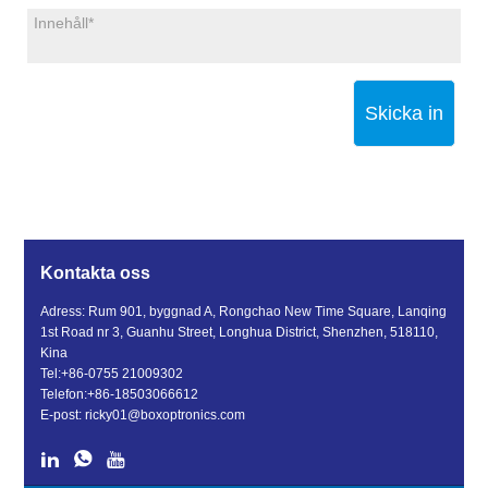
Skicka in
Kontakta oss
Adress: Rum 901, byggnad A, Rongchao New Time Square, Lanqing
1st Road nr 3, Guanhu Street, Longhua District, Shenzhen, 518110,
Kina
Tel:
+86-0755 21009302
Telefon:
+86-18503066612
E-post:
ricky01@boxoptronics.com