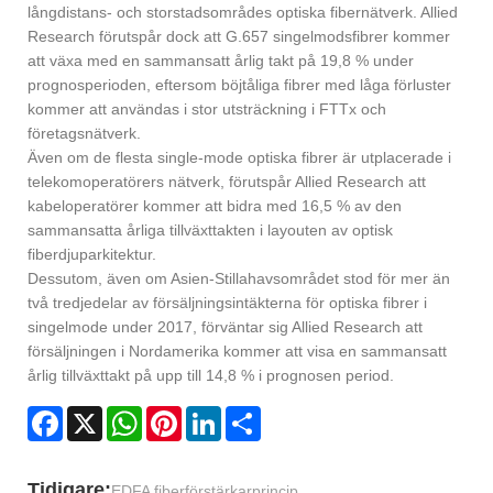
långdistans- och storstadsområdes optiska fibernätverk. Allied
Research förutspår dock att G.657 singelmodsfibrer kommer
att växa med en sammansatt årlig takt på 19,8 % under
prognosperioden, eftersom böjtåliga fibrer med låga förluster
kommer att användas i stor utsträckning i FTTx och
företagsnätverk.
Även om de flesta single-mode optiska fibrer är utplacerade i
telekomoperatörers nätverk, förutspår Allied Research att
kabeloperatörer kommer att bidra med 16,5 % av den
sammansatta årliga tillväxttakten i layouten av optisk
fiberdjuparkitektur.
Dessutom, även om Asien-Stillahavsområdet stod för mer än
två tredjedelar av försäljningsintäkterna för optiska fibrer i
singelmode under 2017, förväntar sig Allied Research att
försäljningen i Nordamerika kommer att visa en sammansatt
årlig tillväxttakt på upp till 14,8 % i prognosen period.
Facebook
X
WhatsApp
Pinterest
LinkedIn
Share
Tidigare:
EDFA fiberförstärkarprincip