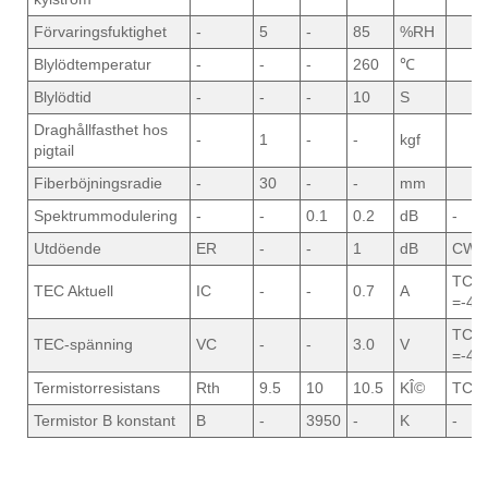
Förvaringsfuktighet
-
5
-
85
%RH
Blylödtemperatur
-
-
-
260
℃
Blylödtid
-
-
-
10
S
Draghållfasthet hos
-
1
-
-
kgf
pigtail
Fiberböjningsradie
-
30
-
-
mm
Spektrummodulering
-
-
0.1
0.2
dB
-
Utdöende
ER
-
-
1
dB
CW
TC
TEC Aktuell
IC
-
-
0.7
A
=-45
TC
TEC-spänning
VC
-
-
3.0
V
=-45
Termistorresistans
Rth
9.5
10
10.5
KÎ©
TC =
Termistor B konstant
B
-
3950
-
K
-