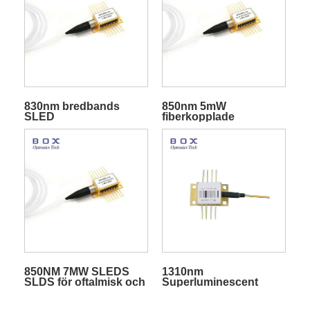
830nm bredbands
850nm 5mW
SLED
fiberkopplade
superluminescerande
superluminescerande
dioder
diod-SLD
850NM 7MW SLEDS
1310nm
SLDS för oftalmisk och
Superluminescent
medicinsk OCT
Diode SLDs