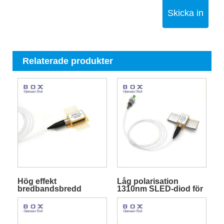
Skicka in
Relaterade produkter
Hög effekt
Låg polarisation
bredbandsbredd
1310nm SLED-diod för
850nm SLED-diod för
fiberoptiskt gyroskop
medicinsk OCT