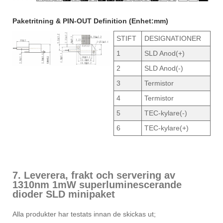
Paketritning & PIN-OUT Definition (Enhet:mm)
STIFT
DESIGNATIONER
1
SLD Anod(+)
2
SLD Anod(-)
3
Termistor
4
Termistor
5
TEC-kylare(-)
6
TEC-kylare(+)
7. Leverera, frakt och servering av
1310nm 1mW superluminescerande
dioder SLD minipaket
Alla produkter har testats innan de skickas ut;