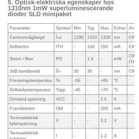
5. Optisk-elektriska egenskaper hos
1310nm 1mW superluminescerande
dioder SLD minipaket
Parameter
Symbol
Min.
Typ.
Max.
Enhet
Ante
Centrumvåglängd
Î»c
1290
1310
1330
nm
CW
Driftström
ITH
-
100
150
mA
CW
CW,
Ström i fiber
PO
-
1.0
-
mW
ITH
3dB bandbredd
ÎÎ»
30
35
-
nm
CW
Förvaringstemperatur
Ts
-55
-
+85
℃
Driftskåpstemperatur
Topp
-45
-
+70
℃
Omvänd spänning
VCC
-
-
2.0
V
Framåtström
OM
-
-
200
mA
Termoelektrisk
V
-
-
3.2
V
kylarspänning
Termoelektrisk
I
-
-
1.2
A
kylström