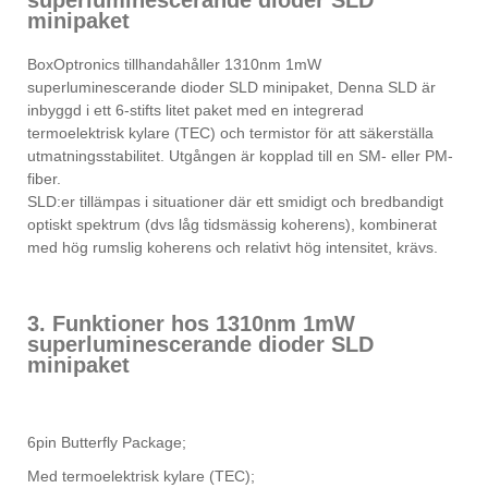
superluminescerande dioder SLD
minipaket
BoxOptronics tillhandahåller 1310nm 1mW
superluminescerande dioder SLD minipaket, Denna SLD är
inbyggd i ett 6-stifts litet paket med en integrerad
termoelektrisk kylare (TEC) och termistor för att säkerställa
utmatningsstabilitet. Utgången är kopplad till en SM- eller PM-
fiber.
SLD:er tillämpas i situationer där ett smidigt och bredbandigt
optiskt spektrum (dvs låg tidsmässig koherens), kombinerat
med hög rumslig koherens och relativt hög intensitet, krävs.
3. Funktioner hos 1310nm 1mW
superluminescerande dioder SLD
minipaket
6pin Butterfly Package;
Med termoelektrisk kylare (TEC);