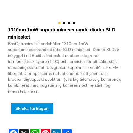
1310nm 1mW superluminescerande dioder SLD
minipaket
BoxOptronics tillhandahåller 1310nm 1mW
superluminescerande dioder SLD minipaket, Denna SLD är
inbyggd i ett 6-stifts litet paket med en integrerad
termoelektrisk kylare (TEC) och termistor för att säkerställa
utmatningsstabilitet. Utsignalen kopplas till en SM- eller PM-
fiber. SLD:er appliceras i situationer där ett jämnt och
bredbandigt optiskt spektrum (dvs låg tidsmässig koherens),
kombinerat med hög rumslig koherens och relativt hög
intensitet, krävs.
Skicka förfrågan
Facebook
X
WhatsApp
Pinterest
LinkedIn
Share